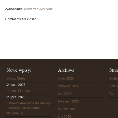
CATEGORIES:
NOWE TECHNOLOGIE
Comments are closed.
Nowe wpisy:
Archiwa
Stro
Wasza Strefa
lipiec 2026
Arch
12 lipca, 2026
czerwiec 2026
Spis T
Prawo i Finanse
maj 2026
Tagi
12 lipca, 2026
kwiecień 2026
Zabawki kreatywne dla małego
odkrywcy: jak wspierać
marzec 2026
wyobraźnię
luty 2026