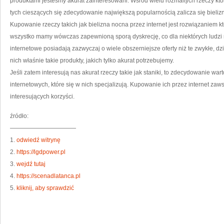
produktami jesteśmy akurat zainteresowani. Wśród wielu rozmaitych rzeczy k
tych cieszących się zdecydowanie największą popularnością zalicza się bieliz
Kupowanie rzeczy takich jak bielizna nocna przez internet jest rozwiązaniem 
wszystko mamy wówczas zapewnioną sporą dyskrecję, co dla niektórych ludzi
internetowe posiadają zazwyczaj o wiele obszerniejsze oferty niż te zwykłe,
nich właśnie takie produkty, jakich tylko akurat potrzebujemy.
Jeśli zatem interesują nas akurat rzeczy takie jak staniki, to zdecydowanie war
internetowych, które się w nich specjalizują. Kupowanie ich przez internet z
interesujących korzyści.
źródło:
———————————
1.
odwiedź witrynę
2.
https://lgdpower.pl
3.
wejdź tutaj
4.
https://scenadlatanca.pl
5.
kliknij, aby sprawdzić