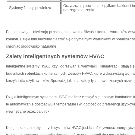
Oczyszczają powietrze z pyłków, bakterii i 
Systemy filtracji ⁤powietrza
naszego otoczenia.
Podsumowując, otwierają przed nami⁢ nowe możliwości kontroli‍ warunków wewn
komfort. Dzięki nim możemy cieszyć się optymalnymi warunkami w⁢ pomieszczen
chroniąc środowisko⁤ naturalne.
Zalety inteligentnych systemów HVAC
Inteligentne systemy ⁢HVAC, czyli ogrzewania, wentylacji i klimatyzacji, stają ⁤s
budynkach i obiektach komercyjnych. ‌Zespoły​ HVAC, które wykorzystują⁣ technolo
korzyści dla ⁤użytkowników. Sprawdź,‍ jakie⁤ są zalety ⁤tych nowoczesnych ‍rozwi
Dzięki⁤ inteligentnym systemom HVAC możesz cieszyć się lepszym ⁤komfortem⁢ 
te⁣ automatycznie dostosowują temperaturę i‌ wilgotność⁣ do⁤ preferencji użytk
wewnętrzne przez cały ⁣rok.
Kolejną zaletą inteligentnych systemów HVAC jest ​ich efektywność energetyc