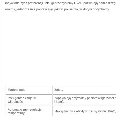
indywidualnych preferencji. Inteligentne ‍systemy‍ HVAC‍ pozwalają nam ⁤oszcz
energii, jednocześnie poprawiając⁢ jakość powietrza, ⁤w którym oddychamy.
Technologia
Zalety
Inteligentne czujniki
Zapewniają optymalny poziom ⁤wilgotności po
wilgotności
i komfort.
Automatyczne regulacje
Maksymalizują efektywność systemu HVAC, m
temperatury