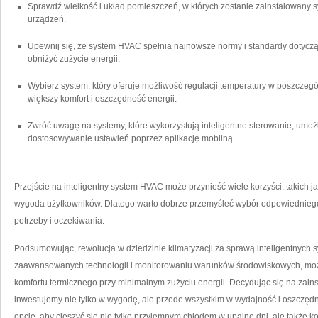
Sprawdź ⁣wielkość​ i układ pomieszczeń,‍ w których zostanie zainstalowany‌ 
urządzeń.
Upewnij się, że system HVAC spełnia najnowsze⁢ normy i standardy dotyczą
obniżyć zużycie energii.
Wybierz system,‍ który ⁢oferuje możliwość regulacji temperatury w poszcze
większy komfort ⁣i oszczędność energii.
Zwróć uwagę⁢ na systemy,⁤ które ‍wykorzystują inteligentne sterowanie, umożl
dostosowywanie ustawień poprzez aplikację mobilną.
Przejście na inteligentny system ⁢HVAC⁢ może przynieść wiele⁣ korzyści, ‌takich
wygoda użytkowników. Dlatego warto​ dobrze przemyśleć wybór odpowiedniego r
potrzeby ⁢i oczekiwania.
Podsumowując,⁤ rewolucja w dziedzinie klimatyzacji za sprawą inteligentnych ‌s
zaawansowanych technologii ​i monitorowaniu warunków środowiskowych, możl
komfortu⁤ termicznego ‍przy minimalnym zużyciu energii. Decydując‍ się na zains
inwestujemy⁤ nie⁢ tylko w wygodę, ale przede⁤ wszystkim ⁤w wydajność i oszczę
opcję, aby cieszyć się nie tylko przyjemnym chłodem ⁤w upalne dni, ale także kor