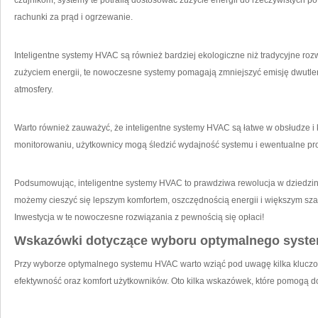
czujnikom,‍ systemy te potrafią dostosować zużycie energii do rzeczywistych po
rachunki za prąd i ogrzewanie.
Inteligentne systemy HVAC są‌ również bardziej ​ekologiczne‍ niż tradycyjne ro
zużyciem energii, te nowoczesne systemy pomagają zmniejszyć emisję dwutlenk
atmosfery.
Warto również zauważyć, że inteligentne systemy HVAC są łatwe w obsłudze i 
monitorowaniu, użytkownicy mogą śledzić wydajność‌ systemu i ewentualne‌ pr
Podsumowując, inteligentne ‍systemy HVAC to prawdziwa rewolucja w dziedzinie
możemy cieszyć ⁣się lepszym komfortem, oszczędnością energii i większym sza
Inwestycja w te nowoczesne rozwiązania z pewnością ‌się opłaci!
Wskazówki dotyczące wyboru​ optymalnego ‌sys
Przy wyborze optymalnego systemu HVAC warto‍ wziąć pod uwagę⁤ kilka⁤ kluczo
efektywność⁢ oraz komfort użytkowników. ​Oto kilka wskazówek,​ które pomogą 