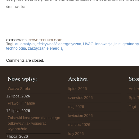
środowiska.
CATEGORIES:
NOWE TECHNOLOGIE
Tagi:
automatyka
,
efektywność energetyczna
,
HVAC
,
innowacje
,
inteligentne s
technologia
,
zarządzanie energią
Comments are closed.
Nowe wpisy:
Archiwa
Stro
Wasza Strefa
lipiec 2026
Arch
12 lipca, 2026
czerwiec 2026
Spis T
Prawo i Finanse
maj 2026
Tagi
12 lipca, 2026
kwiecień 2026
Zabawki kreatywne dla małego
odkrywcy: jak wspierać
marzec 2026
wyobraźnię
luty 2026
7 lipca, 2026