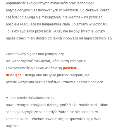
popularność ekologicznych materiałów oraz technologii
antybakteryjnych zastosowanych w tkaninach. Co ciekawe, coraz
częściej pojawiają się rozwiązania inteligentne – na przykład
pościele reagujące na temperaturę ciała lub zmiany wilgotności.
To jakby sypialnia przyszłości! A czy nie byłoby świetnie, gdyby
nasze dzieci miały dostęp do takich innowacji od najmłodszych lat?
Zastanówmy się też nad jednym: czy
nie warto wybrać rozwiązań, które łączą estetykę z
funkcjonalnością? Takie właśnie są
pościele
dziecięce
. Oferują one nie tylko piękno i wygodę, ale
przede wszystkim bezpieczeństwo i zdrowie naszych pociech.
A jakie macie doświadczenia z
nowoczesnymi tekstylami dziecięcymi? Może znacie marki, które
spełniają najwyższe standardy? Podzielcie się opiniami w
komentarzach – chętnie dowiem się, co sprawdza się u Was
najlepiej.