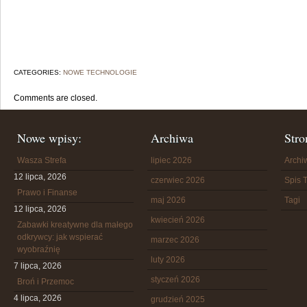
CATEGORIES:
NOWE TECHNOLOGIE
Comments are closed.
Nowe wpisy:
Archiwa
Stro
Wasza Strefa
lipiec 2026
Arch
12 lipca, 2026
czerwiec 2026
Spis T
Prawo i Finanse
maj 2026
Tagi
12 lipca, 2026
kwiecień 2026
Zabawki kreatywne dla małego
odkrywcy: jak wspierać
marzec 2026
wyobraźnię
luty 2026
7 lipca, 2026
styczeń 2026
Broń i Przemoc
4 lipca, 2026
grudzień 2025