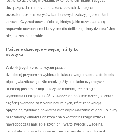
jest to, co dzieje się w sypialni. W końcu to tam maluch spędza
dużą część dnia i nocy, a od jakości pościeli dziecięcej,
prześcieradeł oraz kocyków bambusowych zależy jego komfort i
zdrowie. Czy zastanawialiście się kiedyś, jakie rozwiązania są
naprawdę nowoczesne i korzystne dla delikatnej skóry dziecka? Jeśli
nie, to czas to nadrobić.
Pościele dziecięce – więcej niż tylko
estetyka
W dzisiejszych czasach wybór pościeli
dziecięcej przypomina wybieranie luksusowego materaca do hotelu
pięciogwiazdkowego. Nie chodzi już tylko o kolor czy motyw z
ulubioną postacią z bajki. Liczy się materiał, technologia
wykonania i funkcjonalność. Nowoczesne pościele dziecięce coraz
częściej tworzone są z tkanin naturalnych, które zapewniają
optymalną cyrkulację powietrza oraz odprowadzanie wilgoci. To jakby
mieć własny klimatyzator, który dba o komfort naszego dziecka
nawet podczas najcieplejszych dni. Warto zwrócić uwagę na
certyfikaty i normy – bo przecież bezpieczeństwo malucha jest