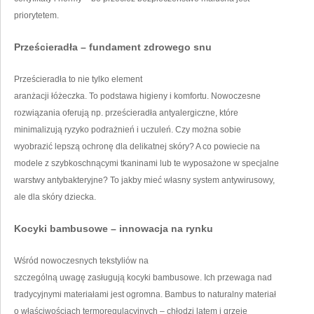
priorytetem.
Prześcieradła – fundament zdrowego snu
Prześcieradła to nie tylko element
aranżacji łóżeczka. To podstawa higieny i komfortu. Nowoczesne
rozwiązania oferują np. prześcieradła antyalergiczne, które
minimalizują ryzyko podrażnień i uczuleń. Czy można sobie
wyobrazić lepszą ochronę dla delikatnej skóry? A co powiecie na
modele z szybkoschnącymi tkaninami lub te wyposażone w specjalne
warstwy antybakteryjne? To jakby mieć własny system antywirusowy,
ale dla skóry dziecka.
Kocyki bambusowe – innowacja na rynku
Wśród nowoczesnych tekstyliów na
szczególną uwagę zasługują kocyki bambusowe. Ich przewaga nad
tradycyjnymi materiałami jest ogromna. Bambus to naturalny materiał
o właściwościach termoregulacyjnych – chłodzi latem i grzeje