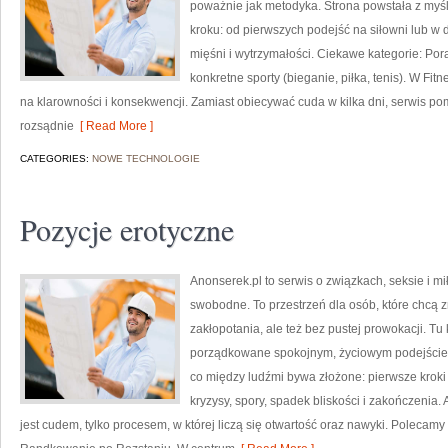
poważnie jak metodyka. Strona powstała z myśl
kroku: od pierwszych podejść na siłowni lub w
mięśni i wytrzymałości. Ciekawe kategorie: Pora
konkretne sporty (bieganie, piłka, tenis). W Fit
na klarowności i konsekwencji. Zamiast obiecywać cuda w kilka dni, serwis p
rozsądnie
[ Read More ]
CATEGORIES:
NOWE TECHNOLOGIE
Pozycje erotyczne
Anonserek.pl to serwis o związkach, seksie i m
swobodne. To przestrzeń dla osób, które chcą 
zakłopotania, ale też bez pustej prowokacji. Tu 
porządkowane spokojnym, życiowym podejściem
co między ludźmi bywa złożone: pierwsze kroki w
kryzysy, spory, spadek bliskości i zakończenia.
jest cudem, tylko procesem, w której liczą się otwartość oraz nawyki. Polecamy