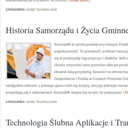
Randkowanie po Rozstaniu. W centrum
[ Read More ]
CATEGORIES:
NOWE TECHNOLOGIE
Historia Samorządu i Życia Gminn
KoronaMK to serwis poświęcony dziejom Polski 
współczesność. To przestrzeń, w którym narracja
się w przejrzystą ciąg przyczyn i skutków. Jeśl
chcesz zrozumieć sens przemian albo po prost
idealnie taką przystanią. Nowości na stronie Kat
Gospodarcze i Polska w Czasach Przemian Ustroj
następstwo zdarzeń: z jednego sporu rodzi się kolejny, decyzja jednego monar
przeplatają się z załamaniami. KoronaMK skupia się na tym, by pokazywać
[ R
CATEGORIES:
NOWE TECHNOLOGIE
Technologia Ślubna Aplikacje i Tra