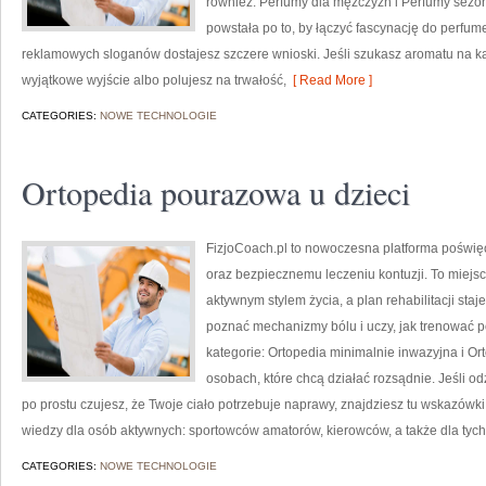
również: Perfumy dla mężczyzn i Perfumy sezon
powstała po to, by łączyć fascynację do perfumer
reklamowych sloganów dostajesz szczere wnioski. Jeśli szukasz aromatu na k
wyjątkowe wyjście albo polujesz na trwałość,
[ Read More ]
CATEGORIES:
NOWE TECHNOLOGIE
Ortopedia pourazowa u dzieci
FizjoCoach.pl to nowoczesna platforma poświęc
oraz bezpiecznemu leczeniu kontuzji. To miejs
aktywnym stylem życia, a plan rehabilitacji sta
poznać mechanizmy bólu i uczy, jak trenować 
kategorie: Ortopedia minimalnie inwazyjna i Or
osobach, które chcą działać rozsądnie. Jeśli odzy
po prostu czujesz, że Twoje ciało potrzebuje naprawy, znajdziesz tu wskazówk
wiedzy dla osób aktywnych: sportowców amatorów, kierowców, a także dla tych
CATEGORIES:
NOWE TECHNOLOGIE