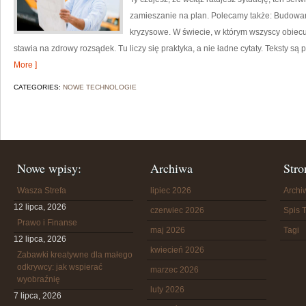
zamieszanie na plan. Polecamy także: Budowan
kryzysowe. W świecie, w którym wszyscy obiec
stawia na zdrowy rozsądek. Tu liczy się praktyka, a nie ładne cytaty. Teksty są
More ]
CATEGORIES:
NOWE TECHNOLOGIE
Nowe wpisy:
Archiwa
Stro
Wasza Strefa
lipiec 2026
Arch
12 lipca, 2026
czerwiec 2026
Spis T
Prawo i Finanse
maj 2026
Tagi
12 lipca, 2026
kwiecień 2026
Zabawki kreatywne dla małego
odkrywcy: jak wspierać
marzec 2026
wyobraźnię
luty 2026
7 lipca, 2026