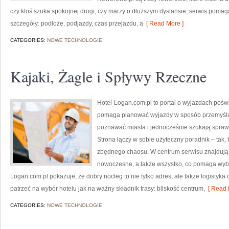
czy ktoś szuka spokojnej drogi, czy marzy o dłuższym dystansie, serwis pomaga
szczegóły: podłoże, podjazdy, czas przejazdu, a
[ Read More ]
CATEGORIES:
NOWE TECHNOLOGIE
Kajaki, Żagle i Spływy Rzeczne
Hotel-Logan.com.pl to portal o wyjazdach pośw
pomaga planować wyjazdy w sposób przemyślany.
poznawać miasta i jednocześnie szukają spra
Strona łączy w sobie użyteczny poradnik – tak,
zbędnego chaosu. W centrum serwisu znajdują 
nowoczesne, a także wszystko, co pomaga wyb
Logan.com.pl pokazuje, że dobry nocleg to nie tylko adres, ale także logistyka 
patrzeć na wybór hotelu jak na ważny składnik trasy: bliskość centrum,
[ Read 
CATEGORIES:
NOWE TECHNOLOGIE