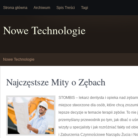
Strona główna
Archiwum
Spis Treści
Tagi
Nowe Technologie
Nowe Technologie
Najczęstsze Mity o Zębach
STOMBIS – lekarz dentysta i opieka nad zębam
miejsce stworzone dla osób, które chcą zrozum
lepsze decyzje w temacie terapii zębów. To nie 
przemyślany przewodnik po tym, jak dbać o uśm
wizyty u specjalisty i jak rozróżniać fakty od o
i Zaburzenia Czynnościowe Narządu Żucia i No