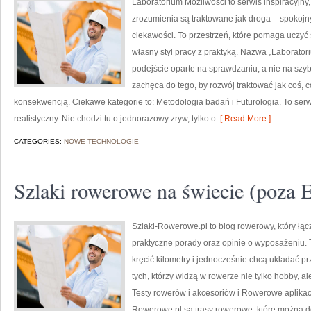
Laboratorium Możliwości to serwis inspiracyjny
zrozumienia są traktowane jak droga – spokojn
ciekawości. To przestrzeń, które pomaga uczyć 
własny styl pracy z praktyką. Nazwa „Laborator
podejście oparte na sprawdzaniu, a nie na szy
zachęca do tego, by rozwój traktować jak coś, 
konsekwencją. Ciekawe kategorie to: Metodologia badań i Futurologia. To serw
realistyczny. Nie chodzi tu o jednorazowy zryw, tylko o
[ Read More ]
CATEGORIES:
NOWE TECHNOLOGIE
Szlaki rowerowe na świecie (poza 
Szlaki-Rowerowe.pl to blog rowerowy, który łą
praktyczne porady oraz opinie o wyposażeniu. 
kręcić kilometry i jednocześnie chcą układać p
tych, którzy widzą w rowerze nie tylko hobby, 
Testy rowerów i akcesoriów i Rowerowe aplikacj
Rowerowe.pl są trasy rowerowe, które można d