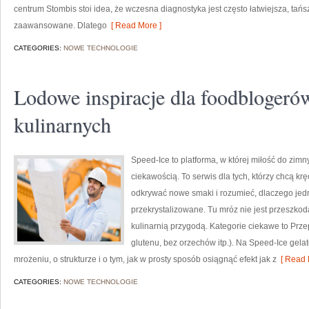
centrum Stombis stoi idea, że wczesna diagnostyka jest często łatwiejsza, tańsz
zaawansowane. Dlatego
[ Read More ]
CATEGORIES:
NOWE TECHNOLOGIE
Lodowe inspiracje dla foodblogeró
kulinarnych
Speed-Ice to platforma, w której miłość do zimn
ciekawością. To serwis dla tych, którzy chcą krę
odkrywać nowe smaki i rozumieć, dlaczego je
przekrystalizowane. Tu mróz nie jest przeszkodą
kulinarnią przygodą. Kategorie ciekawe to Przep
glutenu, bez orzechów itp.). Na Speed-Ice gelato
mrożeniu, o strukturze i o tym, jak w prosty sposób osiągnąć efekt jak z
[ Read 
CATEGORIES:
NOWE TECHNOLOGIE