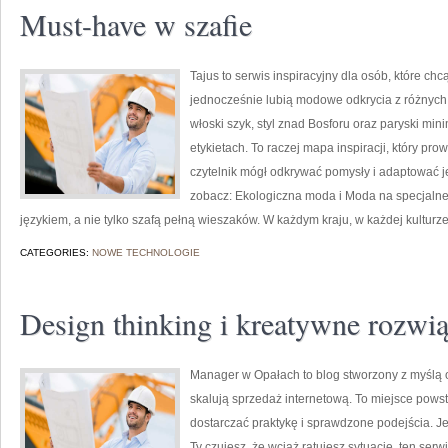
Must-have w szafie
Tajus to serwis inspiracyjny dla osób, które c
jednocześnie lubią modowe odkrycia z różnych s
włoski szyk, styl znad Bosforu oraz paryski min
etykietach. To raczej mapa inspiracji, który prowa
czytelnik mógł odkrywać pomysły i adaptować j
zobacz: Ekologiczna moda i Moda na specjalne 
językiem, a nie tylko szafą pełną wieszaków. W każdym kraju, w każdej kulturz
CATEGORIES:
NOWE TECHNOLOGIE
Design thinking i kreatywne rozw
Manager w Opałach to blog stworzony z myślą o w
skalują sprzedaż internetową. To miejsce powst
dostarczać praktykę i sprawdzone podejścia. Je
Ty czujesz, że wciąż ratujesz sytuację, ten ser