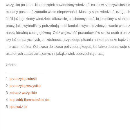
S
wszystko po kolei. Na początek powinniśmy wiedzieć, co tak w rzeczywistości 
musimy posiadać zanadto wiele niepewności. Musimy sami wiedzieć, czego c
Jeśli już będziemy wiedzieć całkowicie, co chcemy robić, to jesteśmy w stani
pracy, jaką wybraliśmy potrzebują ludzi kontaktowych, to zdecydowanie w nas
naszą idealną cechę główną. Otóż większość pracodawców szuka osób o ukszta
czy też empatycznych, ze zdolnością szybkiego pisania na komputerze bądź z
– praca mobilna. Od czasu do czasu potrzebują kogoś, kto łatwo dopasowuje si
ustalonych zasad związanych z jakąkolwiek poprzednią pracą.
źródło:
———————————
1.
przeczytaj całość
2.
przeczytaj wszystko
3.
zobacz wszystkie
4.
http://drk-flammersfeld.de
5.
sprawdź to