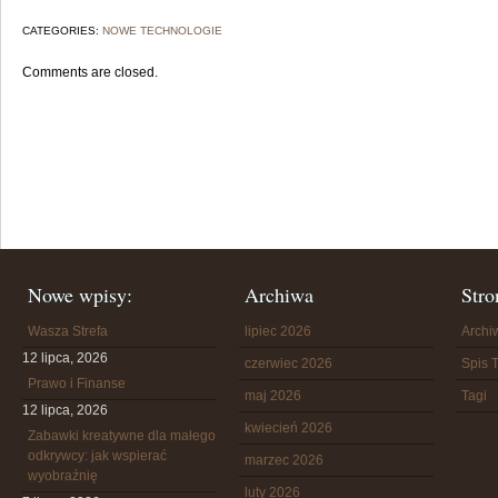
CATEGORIES:
NOWE TECHNOLOGIE
Comments are closed.
Nowe wpisy:
Archiwa
Stro
Wasza Strefa
lipiec 2026
Arch
12 lipca, 2026
czerwiec 2026
Spis T
Prawo i Finanse
maj 2026
Tagi
12 lipca, 2026
kwiecień 2026
Zabawki kreatywne dla małego
odkrywcy: jak wspierać
marzec 2026
wyobraźnię
luty 2026